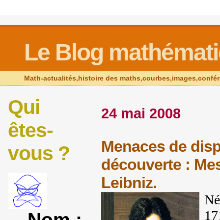
Le Blog mathémat
Math-actualités,histoire des maths,courbes,images,confé
Qui
24 mai 2008
êtes-
Menaces de dispa
vous ?
découverte : Me
Leibniz.
N
é
17
Nom :