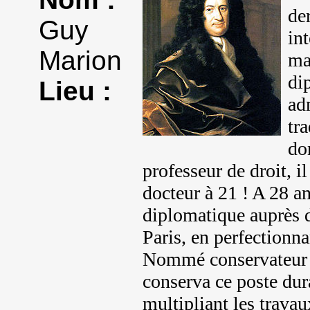
der
Guy
int
Marion
ma
di
Lieu :
ad
tr
do
professeur de droit, il
docteur à 21 ! A 28 an
diplomatique auprès d
Paris, en perfectionn
Nommé conservateur d
conserva ce poste dur
multipliant les trava