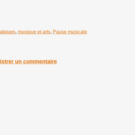
atiques
,
musique et arts
,
Pause musicale
istrer un commentaire