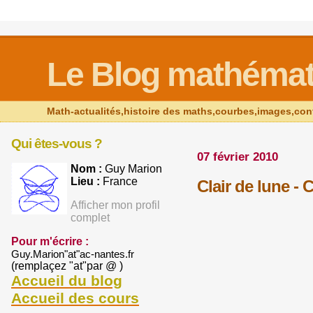
Le Blog mathémat
Math-actualités,histoire des maths,courbes,images,con
Qui êtes-vous ?
07 février 2010
Nom :
Guy Marion
Lieu :
France
Clair de lune -
Afficher mon profil
complet
Pour m'écrire :
Guy.Marion"at"ac-nantes.fr
(remplaçez "at"par @ )
Accueil du blog
Accueil des cours