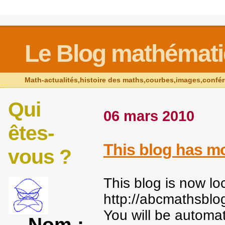
Le Blog mathémat
Math-actualités,histoire des maths,courbes,images,confé
Qui
06 mars 2010
êtes-
This blog has m
vous ?
This blog is now lo
http://abcmathsblo
You will be automat
Nom :