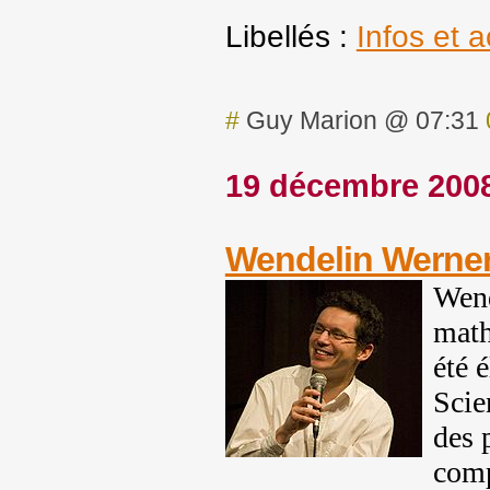
Libellés :
Infos et ac
#
Guy Marion @ 07:31
19 décembre 200
Wendelin Werner
Wend
math
été 
Scie
des 
comp