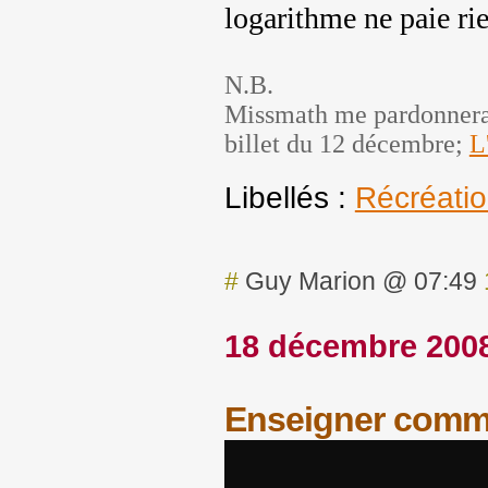
logarithme ne paie rie
N.B.
Missmath me pardonnera p
billet du 12 décembre;
L
Libellés :
Récréati
#
Guy Marion @ 07:49
18 décembre 200
Enseigner comm