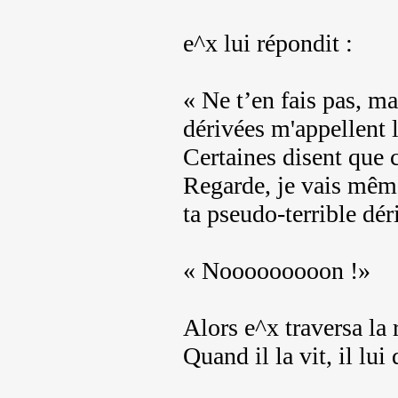
e^x lui répondit :
« Ne t’en fais pas, ma
dérivées m'appellent l
Certaines disent que
Regarde, je vais même 
ta pseudo-terrible dér
« Nooooooooon !»
Alors e^x traversa la r
Quand il la vit, il lui d