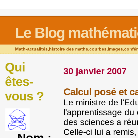
Le Blog mathémat
Math-actualités,histoire des maths,courbes,images,confé
Qui
30 janvier 2007
êtes-
Calcul posé et ca
vous ?
Le ministre de l'Ed
l'apprentissage du 
des sciences a réu
Celle-ci lui a remis
Nom :