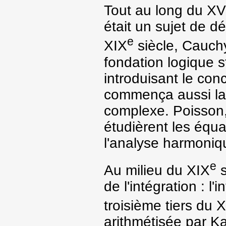
Tout au long du
XVI
était un sujet de d
e
XIX
siècle, Cauchy
fondation logique st
introduisant le con
commença aussi la 
complexe. Poisson, 
étudièrent les équa
l'analyse harmoniq
e
Au milieu du
XIX
s
de l'intégration : l
troisième tiers du
X
arithmétisée par Ka