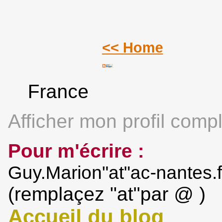
<< Home
France
Afficher mon profil compl
Pour m'écrire :
Guy.Marion"at"ac-nantes.f
(remplaçez "at"par @ )
Accueil du blog