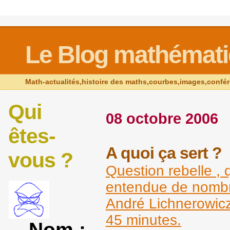
Le Blog mathémat
Math-actualités,histoire des maths,courbes,images,confé
Qui
08 octobre 2006
êtes-
A quoi ça sert ?
vous ?
Question rebelle , 
entendue de nombr
André Lichnerowic
45 minutes.
Nom :