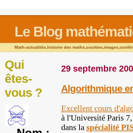
Le Blog mathémat
Math-actualités,histoire des maths,courbes,images,confé
Qui
29 septembre 20
êtes-
Algorithmique e
vous ?
Excellent cours d'al
à l'Université Paris 7,
dans la
spécialité PI
Nom :